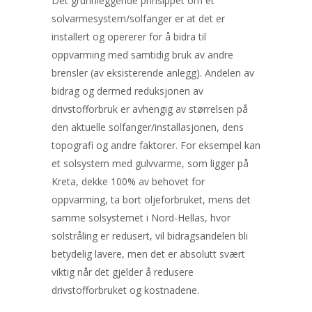
Det grunnleggende prinsippet om et
solvarmesystem/solfanger er at det er
installert og opererer for å bidra til
oppvarming med samtidig bruk av andre
brensler (av eksisterende anlegg). Andelen av
bidrag og dermed reduksjonen av
drivstofforbruk er avhengig av størrelsen på
den aktuelle solfanger/installasjonen, dens
topografi og andre faktorer. For eksempel kan
et solsystem med gulvvarme, som ligger på
Kreta, dekke 100% av behovet for
oppvarming, ta bort oljeforbruket, mens det
samme solsystemet i Nord-Hellas, hvor
solstråling er redusert, vil bidragsandelen bli
betydelig lavere, men det er absolutt svært
viktig når det gjelder å redusere
drivstofforbruket og kostnadene.